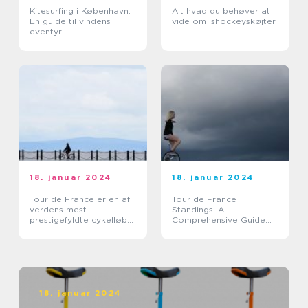
Kitesurfing i København:
Alt hvad du behøver at
En guide til vindens
vide om ishockeyskøjter
eventyr
18. januar 2024
18. januar 2024
Tour de France er en af
Tour de France
verdens mest
Standings: A
prestigefyldte cykelløb
Comprehensive Guide
og tiltrækker hvert år
for Sports Enthusiasts
tusindvis af tilskuere fra
hele verden
18. januar 2024