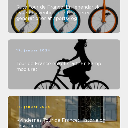
Rute Tour de France: En legendarisk
cykelbegivenhed, der fascinerer
generationer af sports- og
fritidsentusiaster
17. januar 2024
Tour de France enkeltstart: En kamp
mod uret
17. januar 2024
Kvindernes Tour de France: Historie og
Udvikling