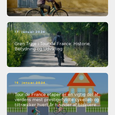
17. januar 2024
Grøn Trøje i Tour de France: Historie,
Betydning og Udvikling
16. januar 2024
Tour de France etaper er en vigtig del af
verdens mest prestigefyldte cykelløb og
tiltrækker hvert år tusinder af tilskuere
og seere fra hele verden...