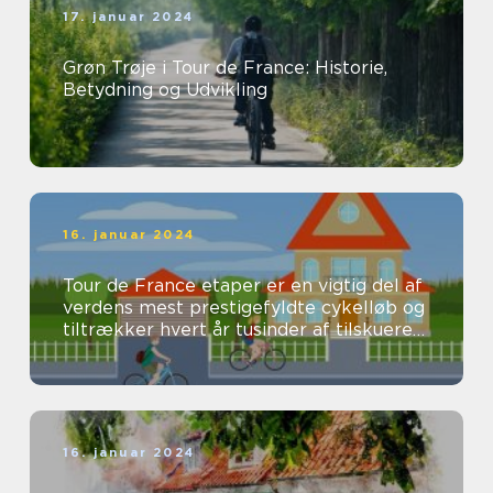
17. januar 2024
Grøn Trøje i Tour de France: Historie,
Betydning og Udvikling
16. januar 2024
Tour de France etaper er en vigtig del af
verdens mest prestigefyldte cykelløb og
tiltrækker hvert år tusinder af tilskuere
og seere fra hele verden...
16. januar 2024