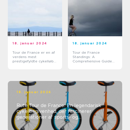
18. januar 2024
18. januar 2024
Tour de France er en af
Tour de France
verdens mest
Standings: A
prestigefyldte cykelløb
Comprehensive Guide
og tiltrækker hvert år
for Sports Enthusiasts
tusindvis af tilskuere fra
hele verden
18. januar 2024
Rute Tour de France: En legendarisk
cykelbegivenhed, der fascinerer
generationer af sports- og
fritidsentusiaster