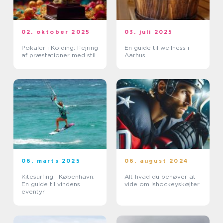
02. oktober 2025
03. juli 2025
Pokaler i Kolding: Fejring
En guide til wellness i
af præstationer med stil
Aarhus
06. marts 2025
06. august 2024
Kitesurfing i København:
Alt hvad du behøver at
En guide til vindens
vide om ishockeyskøjter
eventyr