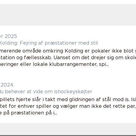
er 2025
Kolding: Fejring af præstationer med stil
rmerende område omkring Kolding er pokaler ikke blot
tation og fællesskab. Uanset om det drejer sig om skol
eringer eller lokale klubarrangementer, spi...
 2024
du behøver at vide om ishockeyskøjter
illets hjerte slår i takt med glidningen af stål mod is. 
et for enhver spiller og vælger man ikke det rette par,
e på præstationen på i...