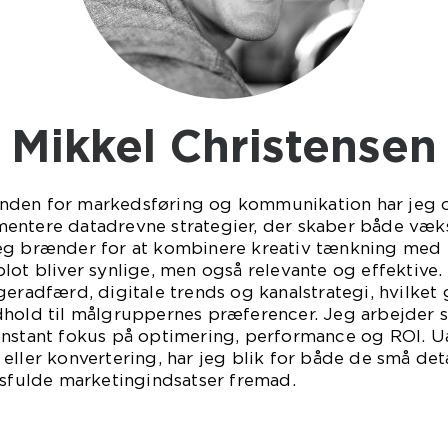
Mikkel Christensen
nden for markedsføring og kommunikation har jeg o
entere datadrevne strategier, der skaber både væ
eg brænder for at kombinere kreativ tænkning med p
lot bliver synlige, men også relevante og effektive
eradfærd, digitale trends og kanalstrategi, hvilket g
dhold til målgruppernes præferencer. Jeg arbejder s
onstant fokus på optimering, performance og ROI. 
eller konvertering, har jeg blik for både de små det
esfulde marketingindsatser fremad.