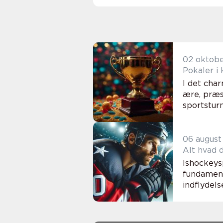
02 oktob
Pokaler i 
I det cha
ære, præs
sportsturn
06 august
Alt hvad 
Ishockeysp
fundament
indflydels