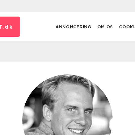
T.
dk
ANNONCERING
OM OS
COOKI