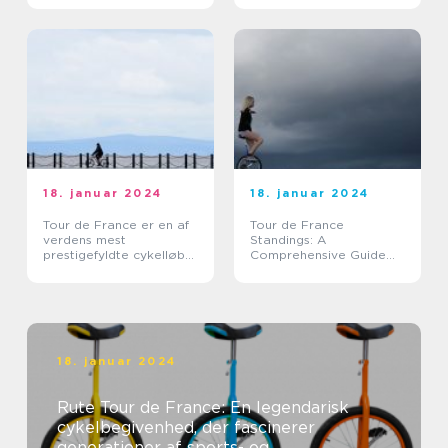
18. januar 2024
18. januar 2024
Tour de France er en af
Tour de France
verdens mest
Standings: A
prestigefyldte cykelløb
Comprehensive Guide
og tiltrækker hvert år
for Sports Enthusiasts
tusindvis af tilskuere fra
hele verden
18. januar 2024
Rute Tour de France: En legendarisk
cykelbegivenhed, der fascinerer
generationer af sports- og