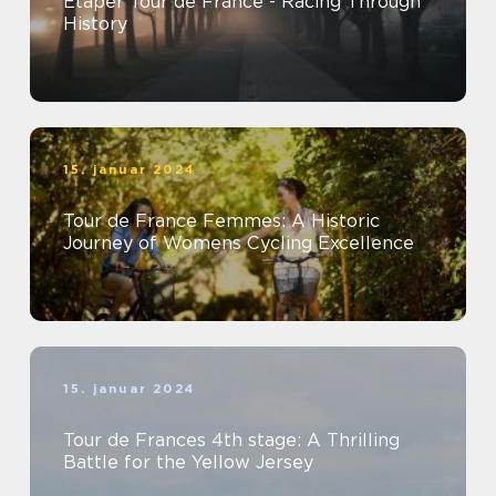
Etaper Tour de France - Racing Through
History
15. januar 2024
Tour de France Femmes: A Historic
Journey of Womens Cycling Excellence
15. januar 2024
Tour de Frances 4th stage: A Thrilling
Battle for the Yellow Jersey