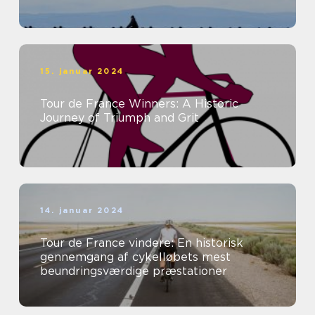
15. januar 2024
Tour de France Winners: A Historic
Journey of Triumph and Grit
14. januar 2024
Tour de France vindere: En historisk
gennemgang af cykelløbets mest
beundringsværdige præstationer