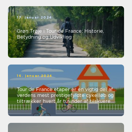
17. januar 2024
Grøn Trøje i Tour de France: Historie,
Betydning og Udvikling
16. januar 2024
Tour de France etaper er en vigtig del af
verdens mest prestigefyldte cykelløb og
tiltrækker hvert år tusinder af tilskuere
og seere fra hele verden...