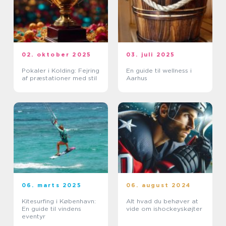
02. oktober 2025
03. juli 2025
Pokaler i Kolding: Fejring
En guide til wellness i
af præstationer med stil
Aarhus
06. marts 2025
06. august 2024
Kitesurfing i København:
Alt hvad du behøver at
En guide til vindens
vide om ishockeyskøjter
eventyr