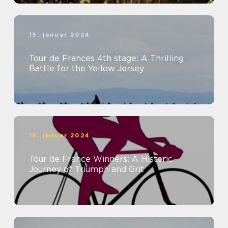
15. januar 2024
Tour de Frances 4th stage: A Thrilling
Battle for the Yellow Jersey
15. januar 2024
Tour de France Winners: A Historic
Journey of Triumph and Grit