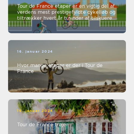
Tour de France etaper er en vigtig del af
verdens mest prestigefyldte cykelløb og
tiltrækker hvert år tusinder af tilskuere
og seere fra hele verden...
16. januar 2024
Hvor mange etaper er der i Tour de
France
16. januar 2024
Tour de France trøjer