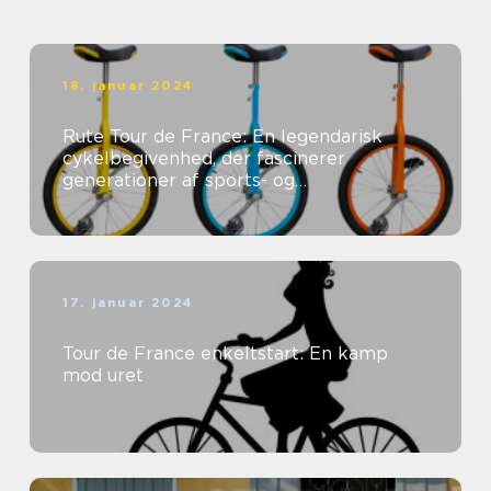
tusindvis af tilskuere fra
hele verden
18. januar 2024
Rute Tour de France: En legendarisk
cykelbegivenhed, der fascinerer
generationer af sports- og
fritidsentusiaster
17. januar 2024
Tour de France enkeltstart: En kamp
mod uret