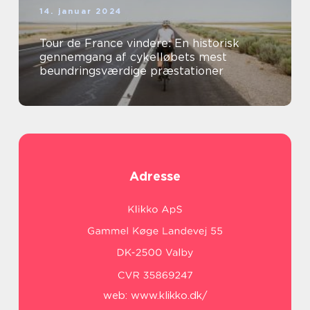
14. januar 2024
Tour de France vindere: En historisk
gennemgang af cykelløbets mest
beundringsværdige præstationer
Adresse
web:
www.klikko.dk/