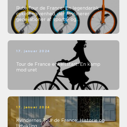
Rute Tour de France: En legendarisk
cykelbegivenhed, der fascinerer
generationer af sports- og
fritidsentusiaster
17. januar 2024
Tour de France enkeltstart: En kamp
mod uret
17. januar 2024
Kvindernes Tour de France: Historie og
Udvikling