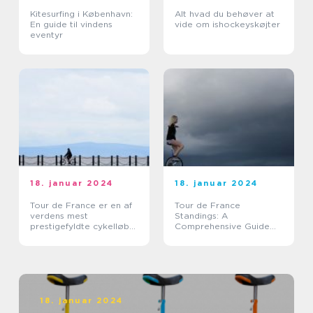
Kitesurfing i København:
Alt hvad du behøver at
En guide til vindens
vide om ishockeyskøjter
eventyr
18. januar 2024
18. januar 2024
Tour de France er en af
Tour de France
verdens mest
Standings: A
prestigefyldte cykelløb
Comprehensive Guide
og tiltrækker hvert år
for Sports Enthusiasts
tusindvis af tilskuere fra
hele verden
18. januar 2024