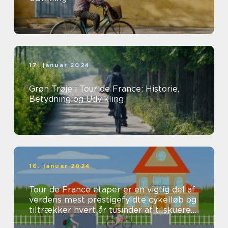
17. januar 2024
Grøn Trøje i Tour de France: Historie,
Betydning og Udvikling
16. januar 2024
Tour de France etaper er en vigtig del af
verdens mest prestigefyldte cykelløb og
tiltrækker hvert år tusinder af tilskuere
og seere fra hele verden...