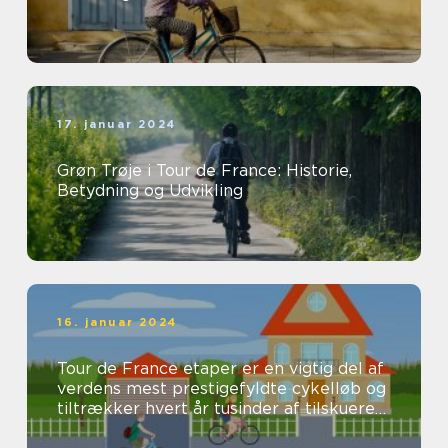
17. januar 2024
Grøn Trøje i Tour de France: Historie,
Betydning og Udvikling
16. januar 2024
Tour de France etaper er en vigtig del af
verdens mest prestigefyldte cykelløb og
tiltrækker hvert år tusinder af tilskuere
og seere fra hele verden...