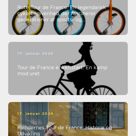
Rute Tour de France: En legendarisk
cykelbegivenhed, der fascinerer
generationer af sports- og
fritidsentusiaster
17. januar 2024
Tour de France enkeltstart: En kamp
mod uret
17. januar 2024
Kvindernes Tour de France: Historie og
Udvikling