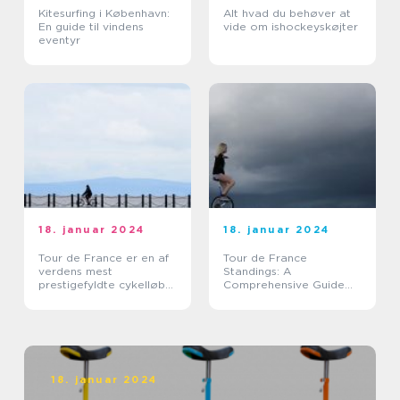
Kitesurfing i København:
Alt hvad du behøver at
En guide til vindens
vide om ishockeyskøjter
eventyr
18. januar 2024
18. januar 2024
Tour de France er en af
Tour de France
verdens mest
Standings: A
prestigefyldte cykelløb
Comprehensive Guide
og tiltrækker hvert år
for Sports Enthusiasts
tusindvis af tilskuere fra
hele verden
18. januar 2024