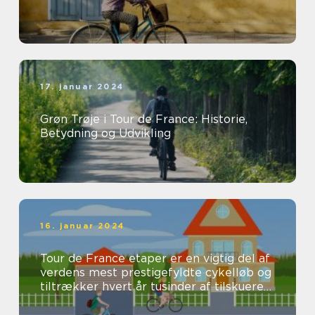
17. januar 2024
Grøn Trøje i Tour de France: Historie,
Betydning og Udvikling
16. januar 2024
Tour de France etaper er en vigtig del af
verdens mest prestigefyldte cykelløb og
tiltrækker hvert år tusinder af tilskuere
og seere fra hele verden...