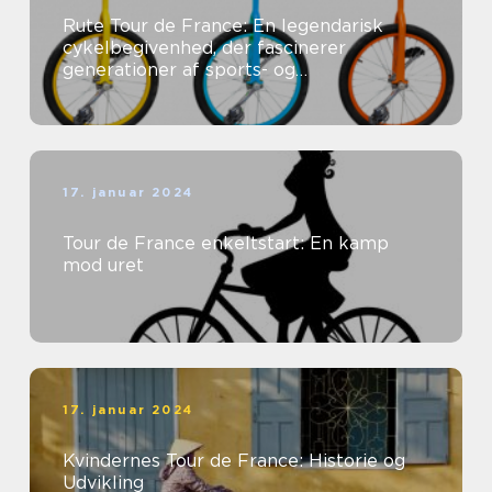
Rute Tour de France: En legendarisk
cykelbegivenhed, der fascinerer
generationer af sports- og
fritidsentusiaster
17. januar 2024
Tour de France enkeltstart: En kamp
mod uret
17. januar 2024
Kvindernes Tour de France: Historie og
Udvikling