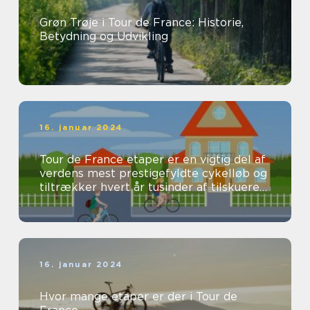
Grøn Trøje i Tour de France: Historie,
Betydning og Udvikling
16. januar 2024
Tour de France etaper er en vigtig del af
verdens mest prestigefyldte cykelløb og
tiltrækker hvert år tusinder af tilskuere
og seere fra hele verden...
16. januar 2024
Hvor mange etaper er der i Tour de