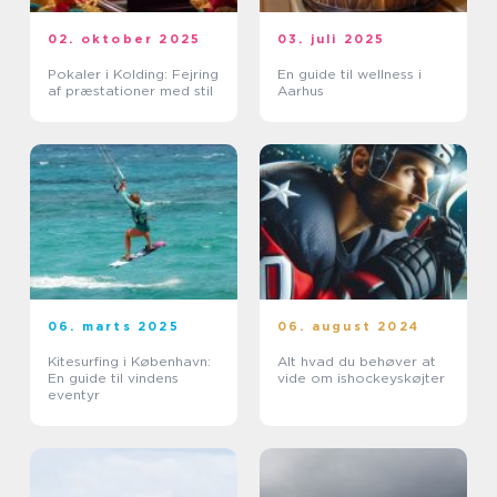
02. oktober 2025
03. juli 2025
Pokaler i Kolding: Fejring
En guide til wellness i
af præstationer med stil
Aarhus
06. marts 2025
06. august 2024
Kitesurfing i København:
Alt hvad du behøver at
En guide til vindens
vide om ishockeyskøjter
eventyr