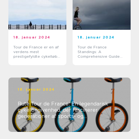
18. januar 2024
18. januar 2024
Tour de France er en af
Tour de France
verdens mest
Standings: A
prestigefyldte cykelløb
Comprehensive Guide
og tiltrækker hvert år
for Sports Enthusiasts
tusindvis af tilskuere fra
hele verden
18. januar 2024
Rute Tour de France: En legendarisk
cykelbegivenhed, der fascinerer
generationer af sports- og
fritidsentusiaster