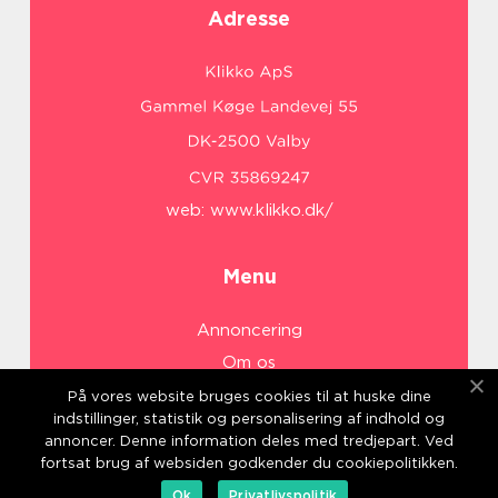
Adresse
web:
www.klikko.dk/
Menu
Annoncering
Om os
Cookies
På vores website bruges cookies til at huske dine
indstillinger, statistik og personalisering af indhold og
Kontakt os
annoncer. Denne information deles med tredjepart. Ved
Sitemap
fortsat brug af websiden godkender du cookiepolitikken.
Ok
Privatlivspolitik