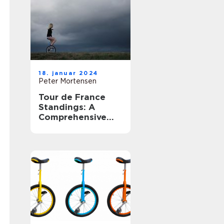
tilskuere fra hele
verden
18. januar 2024
Peter Mortensen
Tour de France
Standings: A
Comprehensive
Guide for Sports
Enthusiasts