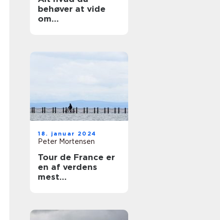
behøver at vide
om
ishockeyskøjter
18. januar 2024
Peter Mortensen
Tour de France er
en af verdens
mest
prestigefyldte
cykelløb og
tiltrækker hvert år
tusindvis af