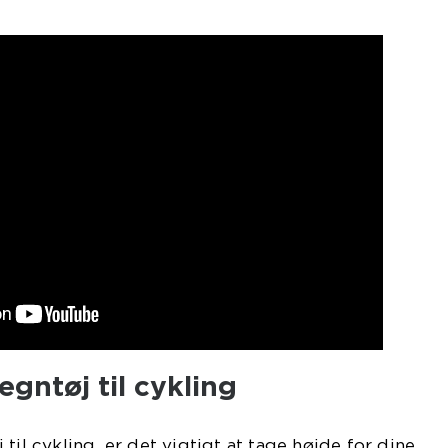
regntøj til cykling
til cykling, er det vigtigt at tage højde for dine