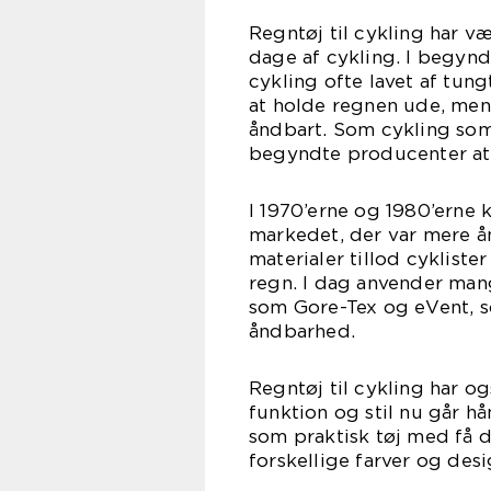
Regntøj til cykling har væ
dage af cykling. I begynd
cykling ofte lavet af tung
at holde regnen ude, men
åndbart. Som cykling som 
begyndte producenter at 
I 1970’erne og 1980’erne
markedet, der var mere ån
materialer tillod cykliste
regn. I dag anvender ma
som Gore-Tex og eVent, 
åndbarhed.
Regntøj til cykling har o
funktion og stil nu går hå
som praktisk tøj med få d
forskellige farver og desig