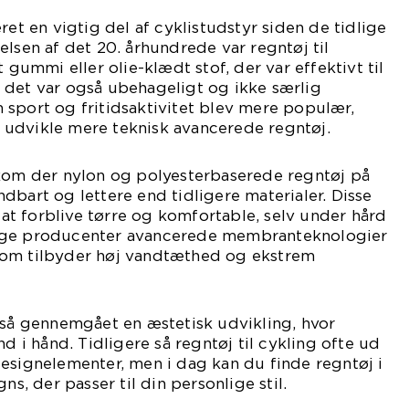
ret en vigtig del af cyklistudstyr siden de tidlige
elsen af det 20. århundrede var regntøj til
t gummi eller olie-klædt stof, der var effektivt til
 det var også ubehageligt og ikke særlig
sport og fritidsaktivitet blev mere populær,
udvikle mere teknisk avancerede regntøj.
 kom der nylon og polyesterbaserede regntøj på
dbart og lettere end tidligere materialer. Disse
r at forblive tørre og komfortable, selv under hård
nge producenter avancerede membranteknologier
som tilbyder høj vandtæthed og ekstrem
gså gennemgået en æstetisk udvikling, hvor
nd i hånd. Tidligere så regntøj til cykling ofte ud
esignelementer, men i dag kan du finde regntøj i
ns, der passer til din personlige stil.