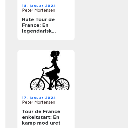
18. januar 2024
Peter Mortensen
Rute Tour de
France: En
legendarisk
cykelbegivenhed,
der fascinerer
generationer af
sports- og
fritidsentusiaster
17. januar 2024
Peter Mortensen
Tour de France
enkeltstart: En
kamp mod uret