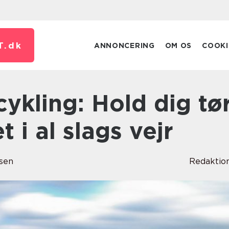
T.
dk
ANNONCERING
OM OS
COOKI
 i al slags vejr
sen
Redaktio