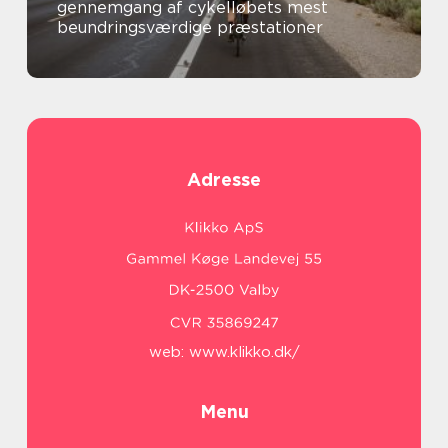
gennemgang af cykelløbets mest
beundringsværdige præstationer
Adresse
web:
www.klikko.dk/
Menu