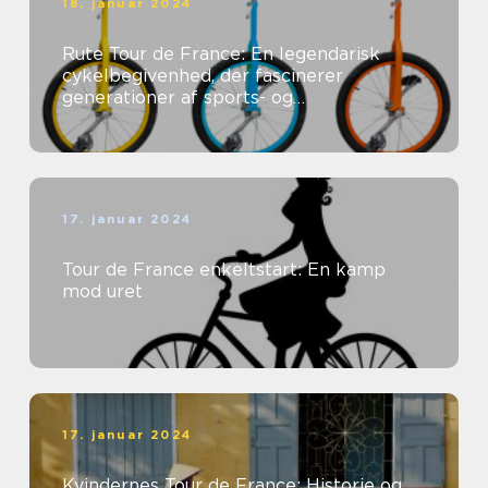
18. januar 2024
Rute Tour de France: En legendarisk
cykelbegivenhed, der fascinerer
generationer af sports- og
fritidsentusiaster
17. januar 2024
Tour de France enkeltstart: En kamp
mod uret
17. januar 2024
Kvindernes Tour de France: Historie og