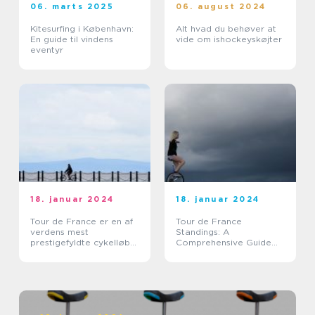
06. marts 2025
06. august 2024
Kitesurfing i København:
Alt hvad du behøver at
En guide til vindens
vide om ishockeyskøjter
eventyr
18. januar 2024
18. januar 2024
Tour de France er en af
Tour de France
verdens mest
Standings: A
prestigefyldte cykelløb
Comprehensive Guide
og tiltrækker hvert år
for Sports Enthusiasts
tusindvis af tilskuere fra
hele verden