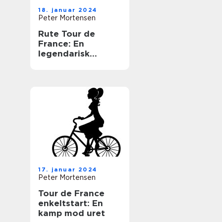
18. januar 2024
Peter Mortensen
Rute Tour de
France: En
legendarisk
cykelbegivenhed,
der fascinerer
generationer af
sports- og
fritidsentusiaster
17. januar 2024
Peter Mortensen
Tour de France
enkeltstart: En
kamp mod uret