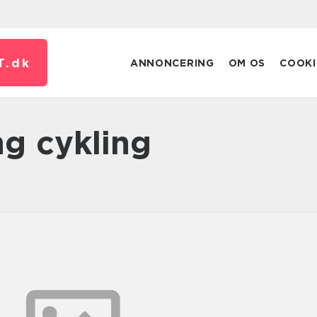
T.
dk
ANNONCERING
OM OS
COOKI
ng cykling