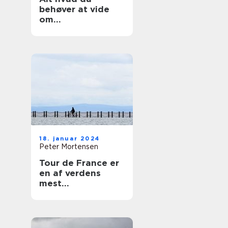
behøver at vide
om
ishockeyskøjter
18. januar 2024
Peter Mortensen
Tour de France er
en af verdens
mest
prestigefyldte
cykelløb og
tiltrækker hvert år
tusindvis af