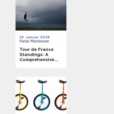
tilskuere fra hele
verden
18. januar 2024
Peter Mortensen
Tour de France
Standings: A
Comprehensive
Guide for Sports
Enthusiasts