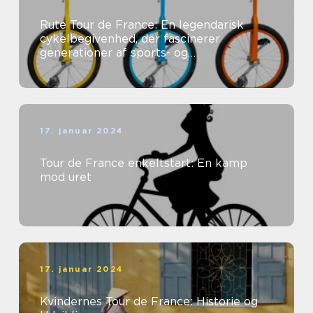
Rute Tour de France: En legendarisk
cykelbegivenhed, der fascinerer
generationer af sports- og
fritidsentusiaster
17. januar 2024
Tour de France enkeltstart: En kamp
mod uret
17. januar 2024
Kvindernes Tour de France: Historie og