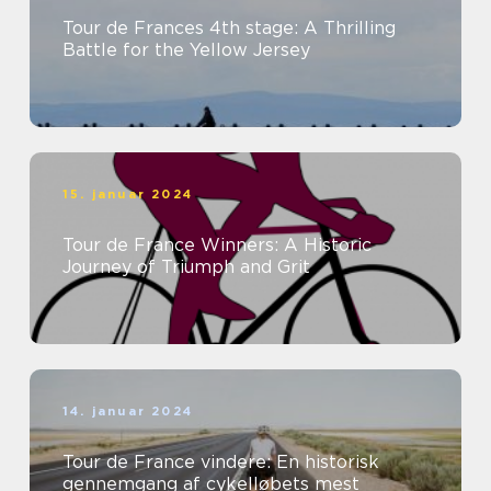
Tour de Frances 4th stage: A Thrilling
Battle for the Yellow Jersey
15. januar 2024
Tour de France Winners: A Historic
Journey of Triumph and Grit
14. januar 2024
Tour de France vindere: En historisk
gennemgang af cykelløbets mest