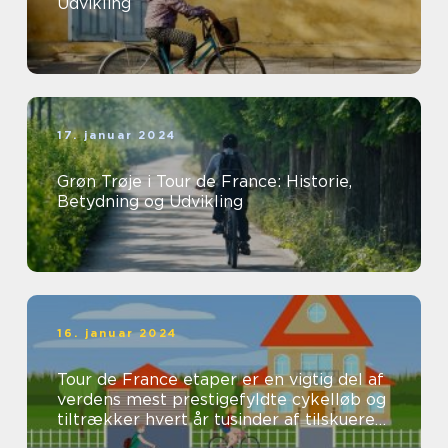
Udvikling
17. januar 2024
Grøn Trøje i Tour de France: Historie,
Betydning og Udvikling
16. januar 2024
Tour de France etaper er en vigtig del af
verdens mest prestigefyldte cykelløb og
tiltrækker hvert år tusinder af tilskuere
og seere fra hele verden...