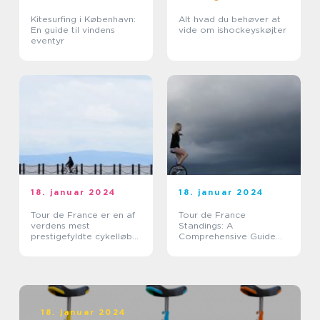
Kitesurfing i København:
Alt hvad du behøver at
En guide til vindens
vide om ishockeyskøjter
eventyr
18. januar 2024
18. januar 2024
Tour de France er en af
Tour de France
verdens mest
Standings: A
prestigefyldte cykelløb
Comprehensive Guide
og tiltrækker hvert år
for Sports Enthusiasts
tusindvis af tilskuere fra
hele verden
18. januar 2024