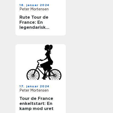
18. januar 2024
Peter Mortensen
Rute Tour de
France: En
legendarisk
cykelbegivenhed,
der fascinerer
generationer af
sports- og
fritidsentusiaster
17. januar 2024
Peter Mortensen
Tour de France
enkeltstart: En
kamp mod uret