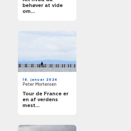
behøver at vide
om
ishockeyskøjter
18. januar 2024
Peter Mortensen
Tour de France er
en af verdens
mest
prestigefyldte
cykelløb og
tiltrækker hvert år
tusindvis af