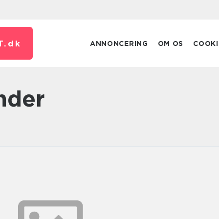
T.
dk
ANNONCERING
OM OS
COOKI
inder