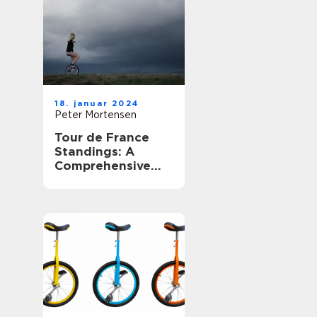
tilskuere fra hele
verden
18. januar 2024
Peter Mortensen
Tour de France
Standings: A
Comprehensive
Guide for Sports
Enthusiasts