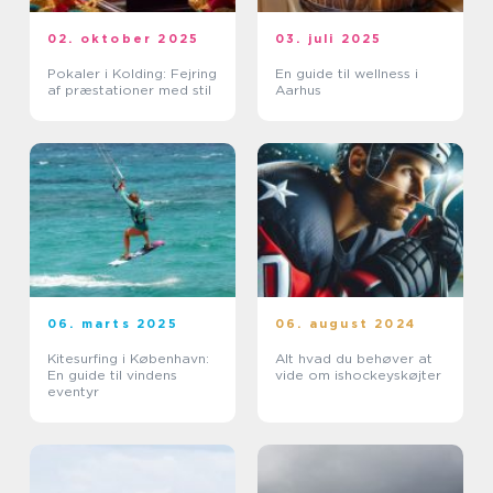
02. oktober 2025
03. juli 2025
Pokaler i Kolding: Fejring
En guide til wellness i
af præstationer med stil
Aarhus
06. marts 2025
06. august 2024
Kitesurfing i København:
Alt hvad du behøver at
En guide til vindens
vide om ishockeyskøjter
eventyr