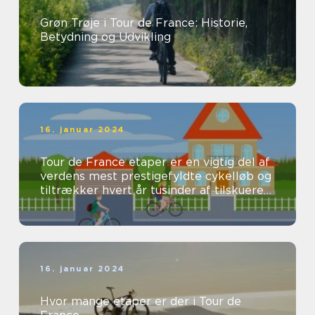
Grøn Trøje i Tour de France: Historie,
Betydning og Udvikling
16. januar 2024
Tour de France etaper er en vigtig del af
verdens mest prestigefyldte cykelløb og
tiltrækker hvert år tusinder af tilskuere
og seere fra hele verden...
16. januar 2024
Hvor mange etaper er der i Tour de