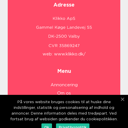
Adresse
web:
www.klikko.dk/
Menu
Annoncering
Om os
Cookies
På vores website bruges cookies til at huske dine
indstillinger, statistik og personalisering af indhold og
Kontakt os
annoncer. Denne information deles med tredjepart. Ved
Sitemap
fortsat brug af websiden godkender du cookiepolitikken.
Ok
Privatlivspolitik