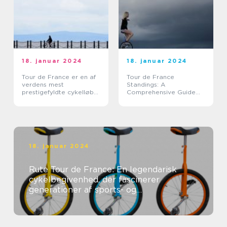
18. januar 2024
18. januar 2024
Tour de France er en af
Tour de France
verdens mest
Standings: A
prestigefyldte cykelløb
Comprehensive Guide
og tiltrækker hvert år
for Sports Enthusiasts
tusindvis af tilskuere fra
hele verden
18. januar 2024
Rute Tour de France: En legendarisk
cykelbegivenhed, der fascinerer
generationer af sports- og
fritidsentusiaster