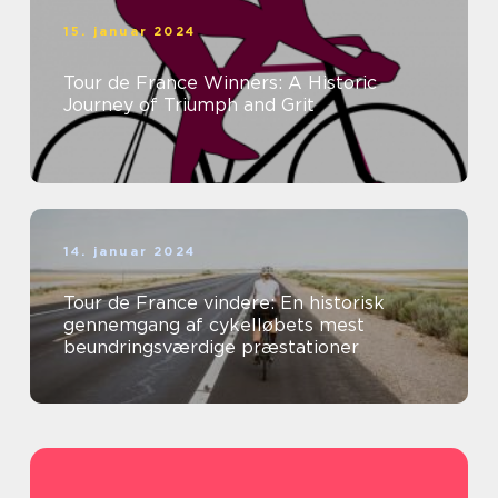
15. januar 2024
Tour de France Winners: A Historic
Journey of Triumph and Grit
14. januar 2024
Tour de France vindere: En historisk
gennemgang af cykelløbets mest
beundringsværdige præstationer